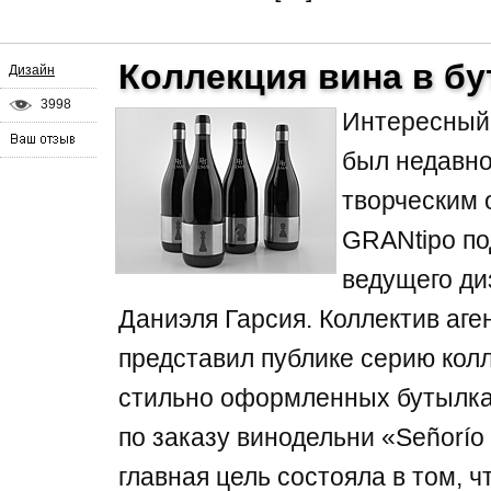
Кoллeкция винa в б
Дизайн
3998
Интересный 
был недавно
творческим
GRANtipo по
ведущего д
Даниэля Гарсия. Коллектив аге
представил публике серию кол
стильно оформленных бутылка
по заказу винодельни «Señorío 
главная цель состояла в том, ч