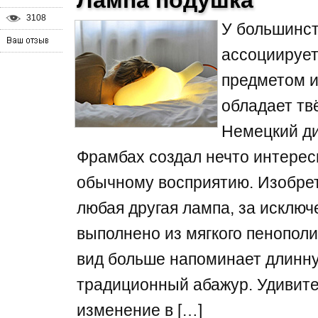
Лампа подушка
3108
У большинс
ассоциируе
предметом и
обладает тв
Немецкий д
Фрамбах создал нечто интере
обычному восприятию. Изобрете
любая другая лампа, за исключ
выполнено из мягкого пенопол
вид больше напоминает длинну
традиционный абажур. Удивите
изменение в […]