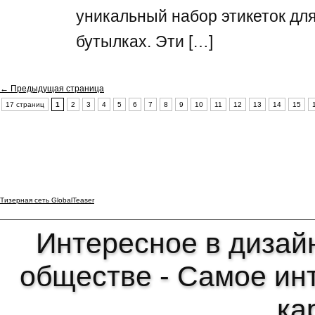
уникальный набор этикеток для
бутылках. Эти […]
← Предыдущая страница
17 страниц
1
2
3
4
5
6
7
8
9
10
11
12
13
14
15
Тизерная сеть GlobalTeaser
Интересное в дизайн
обществе - Самое ин
ка