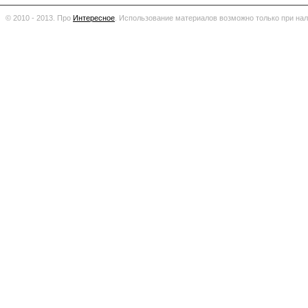
© 2010 - 2013. Про
Интересное
.
Использование материалов возможно только при нал