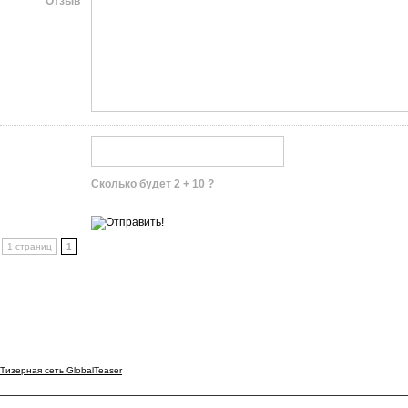
Отзыв
Сколько будет 2 + 10 ?
1 страниц
1
Тизерная сеть GlobalTeaser