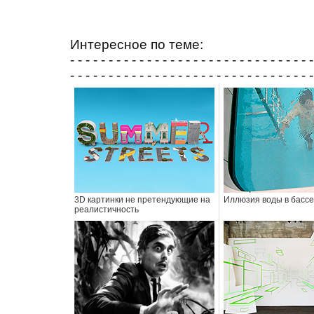
Интересное по теме:
- - - - - - - - - - - - - - - - - - - - - - - - - - - - - - - -
- - - - - - - - - - - - - - - - - - - - - - - - - - - - - - - -
3D картинки не претендующие на
Иллюзия воды в басс
реалистичность