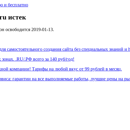
.ru
истек
 он освободится
2019-01-13
.
ля самостоятельного создания сайта без специальных знаний и ht
зонах. .RU/.РФ всего за 140 руб/год!
ежной компании! Тарифы на любой вкус
от 99 рублей в месяц.
рвиса: гарантии на все выполняемые работы, лучшие цены на р