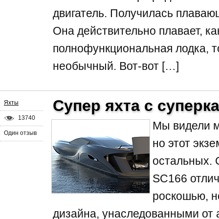
двигатель. Получилась плаваю
Она действительно плавает, ка
полнофункциональная лодка, то
необычный. Вот-вот […]
Супер яхта с суперк
Яхты
13740
Мы видели м
Один отзыв
но этот экзе
остальных. С
SC166 отлич
роскошью, н
дизайна, унаследованными от 