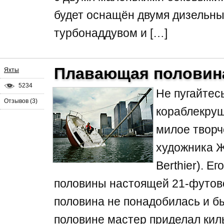
будет оснащён двумя дизельны
турбонаддувом и […]
Плавающая половин
Яхты
5234
Не пугайтесь
Отзывов (3)
кораблекруш
милое творч
художника Ж
Berthier). Е
половины настоящей 21-футово
половина не понадобилась и бы
половине мастер приделал кил