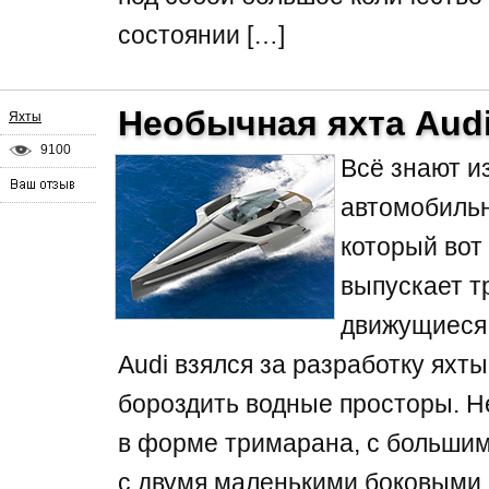
состоянии […]
Необычная яхта Aud
Яхты
9100
Всё знают и
автомобильн
который вот
выпускает т
движущиеся 
Audi взялся за разработку яхты
бороздить водные просторы. Н
в форме тримарана, с больши
с двумя маленькими боковыми