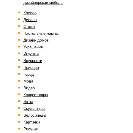
дизайнерская мебель
Кресло
Диваны
Столы
Настольные лампы
Дизайн домов
Украшения
Игрушки
Вкусности
Природа
Город
Мода
Видео
Концепт кары
Яхты
Скульптуры
Велосипеды
Картинки
Рисунки