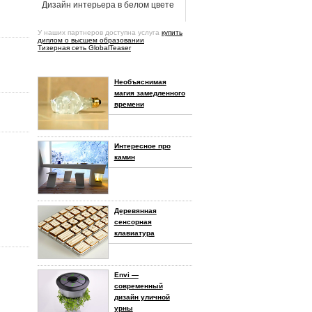
Дизайн интерьера в белом цвете
У наших партнеров доступна услуга
купить
диплом о высшем образовании
Тизерная сеть GlobalTeaser
Необъяснимая
магия замедленного
времени
Интересное про
камин
Деревянная
сенсорная
клавиатура
Envi —
современный
дизайн уличной
урны