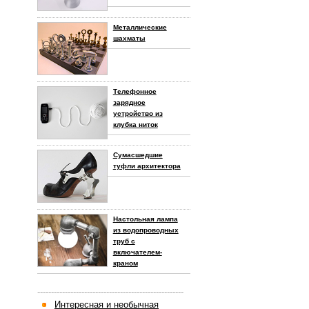
Металлические
шахматы
Телефонное
зарядное
устройство из
клубка ниток
Сумасшедшие
туфли архитектора
Настольная лампа
из водопроводных
труб с
включателем-
краном
-----------------------------------------------------
Интересная и необычная