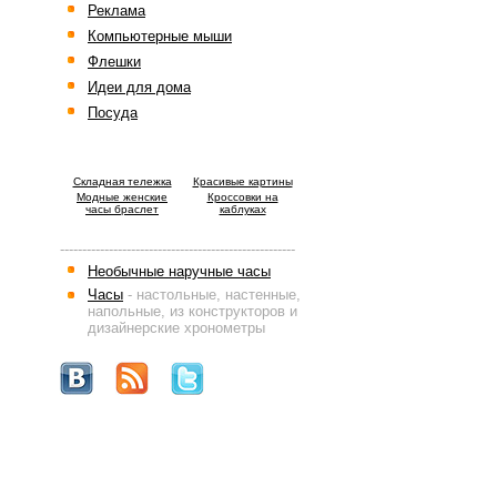
Реклама
Компьютерные мыши
Флешки
Идеи для дома
Посуда
Cкладная тележка
Красивые картины
Модные женские
Кроссовки на
часы браслет
каблуках
-----------------------------------------------------
Необычные наручные часы
Часы
- настольные, настенные,
напольные, из конструкторов и
дизайнерские хронометры