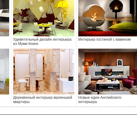
Удивительный дизайн интерьера
Интерьер гостиной с камином
из Муми Книги
Деревянный интерьер маленькой
Новые идеи Английского
квартиры
интерьера
- - - - - - - - - - - - - - - - - - - - - - - - - - - - - - - - - - - - - - - - - - - - - - - - - - - - - - - - - - - - - - - - - - - - - - - - - - - 
.