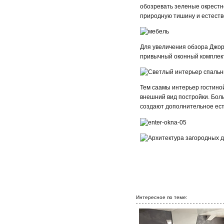
обозревать зеленые окрестно
природную тишину и естеств
Для увеличения обзора Джорд
привычный оконный комплект
Тем саамы интерьер гостино
внешний вид постройки. Бол
создают дополнительное ест
Интересное по теме:
- - - - - - - - - - - - - - - - - - - - - - - - - - - - - 