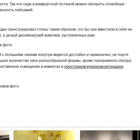
сти. Так что сидя в комфортной гостиной можно обозреть спокойную
енность пейзажей.
ан сконструировал стены таким образом, что бы они вместили в себя не
, а целый дизайнерский комплекс застекленных рам.
й с большими окнами изнутри видится достойно и гармонично, не портя
ьшое количество окон разнообразной формы, кроме панорамного обзора
ественное освещение в комнатах и
просторном кухонном интерьере
.
- - - - - - - - - - - - - - - - - - - - - - - - - - - - - - - - - - - - - - - - - - - - - - - - - - - - - - - - - - - - - - - - - - - - - - - - - - - 