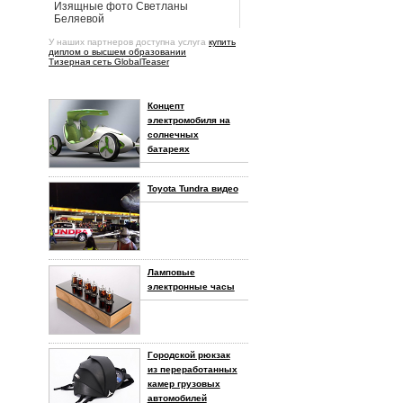
Изящные фото Светланы
Беляевой
У наших партнеров доступна услуга
купить
диплом о высшем образовании
Тизерная сеть GlobalTeaser
Концепт
электромобиля на
солнечных
батареях
Toyota Tundra видео
Ламповые
электронные часы
Городской рюкзак
из переработанных
камер грузовых
автомобилей