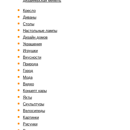
дизайнерская мебель
Кресло
Диваны
Столы
Настольные лампы
Дизайн домов
Украшения
Игрушки
Вкусности
Природа
Город
Мода
Видео
Концепт кары
Яхты
Скульптуры
Велосипеды
Картинки
Рисунки