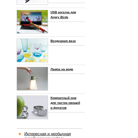
USB рогатка для
Angry Birds
Воздушная ваза
Лампа на воде
Компактный нож
для чистки овощей
и фруктов
-----------------------------------------------------
Интересная и необычная