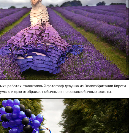
ных» работах, талантливый фотограф девушка из Великобритании Кирсти
ень умело и ярко отображает обычные и не совсем обычные сюжеты.