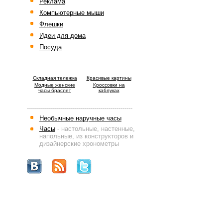
Реклама
Компьютерные мыши
Флешки
Идеи для дома
Посуда
Cкладная тележка
Красивые картины
Модные женские
Кроссовки на
часы браслет
каблуках
-----------------------------------------------------
Необычные наручные часы
Часы
- настольные, настенные,
напольные, из конструкторов и
дизайнерские хронометры