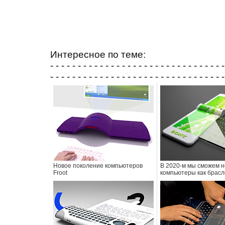
Интересное по теме:
- - - - - - - - - - - - - - - - - - - - - - - - - - - - - - - -
- - - - - - - - - - - - - - - - - - - - - - - - - - - - - - - -
Новое поколение компьютеров
В 2020-м мы сможем н
Froot
компьютеры как брас