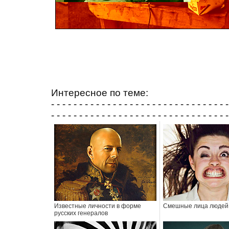
Интересное по теме:
- - - - - - - - - - - - - - - - - - - - - - - - - - - - - - - -
- - - - - - - - - - - - - - - - - - - - - - - - - - - - - - - -
Известные личности в форме
Смешные лица людей
русских генералов