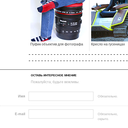
Пуфик объектив для фотографа
Кресло на гусеницах
- - - - - - - - - - - - - - - - - - - - - - - - - - - - - - - -
- - - - - - - - - - - - - - - - - - - - - - - - - - - - - - - -
ОСТАВЬ ИНТЕРЕСНОЕ МНЕНИЕ
Пожалуйста, будьте вежливы.
Имя
Обязательно.
E-mail
Обязательно,
скрыто.