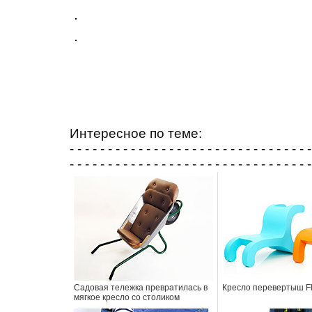
Интересное по теме:
- - - - - - - - - - - - - - - - - - - - - - - - - - - - - - - -
- - - - - - - - - - - - - - - - - - - - - - - - - - - - - - - -
Садовая тележка превратилась в
Кресло перевертыш Fl
мягкое кресло со столиком