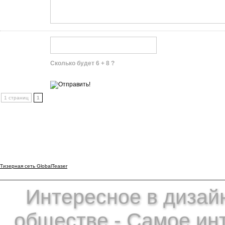
Сколько будет 6 + 8 ?
1 страниц
1
Тизерная сеть GlobalTeaser
Интересное в дизайн
обществе - Самое ин