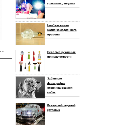
красивых девушек
Необъяснимая
магия замедленного
времени
- - -
Веселые кухонные
принадлежности
Забавные
фотографии
отряхивающихся
собак
Канадский ледяной
грузовик