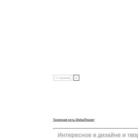
1 страниц
1
Тизерная сеть GlobalTeaser
Интересное в дизайне и тво