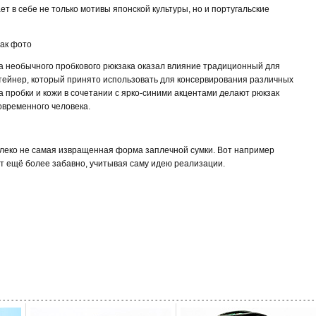
ет в себе не только мотивы японской культуры, но и португальские
а необычного пробкового рюкзака оказал влияние традиционный для
тейнер, который принято использовать для консервирования различных
 пробки и кожи в сочетании с ярко-синими акцентами делают рюкзак
овременного человека.
алеко не самая извращенная форма заплечной сумки. Вот например
т ещё более забавно, учитывая саму идею реализации.
- - - - - - - - - - - - - - - - - - - - - - - - - - - - - - - - - - - - - - - - - - - - - - - - - - - - - - - - - - - - - - - - - - - - - - - - - - - 