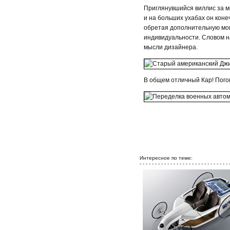
Приглянувшийся виллис за м
и на больших ухабах он коне
обретая дополнительную мощ
индивидуальности. Словом н
мысли дизайнера.
В общем отличный Кар! Погон
Интересное по теме:
- - - - - - - - - - - - - - - - - - - - - - - - - - - - - 