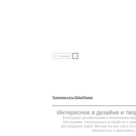
1 страниц
1
Тизерная сеть GlobalTeaser
Интересное в дизайне и тво
Благодаря дизайнерами и инженерам ми
обстановки, электронных устройств и за
воплощение идей. Многие из них так и ост
любопытны и креативны, 