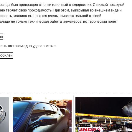
есяцы был превращен в почти гоночный внедорожник. С низкой посадкой
чно теряет свою проходимость. При этом, выигрывая во внешнем виде и
ность, машина становится очень привлекательной в своей
алицо не только техническая работа инженеров, но творческий полет
ять на таком одно удовольствие.
- - - - - - - - - - - - - - - - - - - - - - - - - - - - - - - - - - - - - - - - - - - - - - - - - - - - - - - - - - - - - - - - - - - - - - - - - - - 