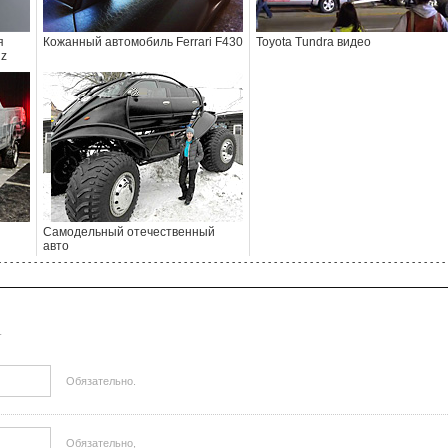
я
Кожанный автомобиль Ferrari F430
Toyota Tundra видео
nz
Самодельный отечественный
авто
- - - - - - - - - - - - - - - - - - - - - - - - - - - - - - - - - - - - - - - - - - - - - - - - - - - - - - - - - - - - - - - - - - - - - - - - - - - 
.
Обязательно.
Обязательно,