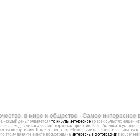
рчестве, в мире и обществе - Самое интересное 
ра каждый день появляется
что нибудь интересное
во всех областях нашей ж
канчивая модными креативами творческих проектов. Разработчики неустанно 
аются на картинках. Иные станут востребованными на практике и появятся в 
по этому давайте вместе посмотрим на
интересные фотографии
изобретений