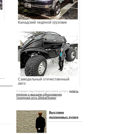
Канадский ледяной грузовик
- - -
Самодельный отечественный
авто
У наших партнеров доступна услуга
купить
диплом о высшем образовании
Тизерная сеть GlobalTeaser
Выставка
долларовых купюр