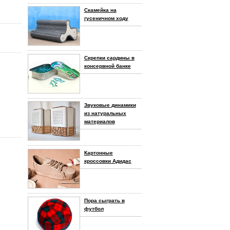
Скамейка на
гусеничном ходу
Скрепки сардины в
консервной банке
Звуковые динамики
из натуральных
материалов
Картонные
кроссовки Адидас
Пора сыграть в
футбол