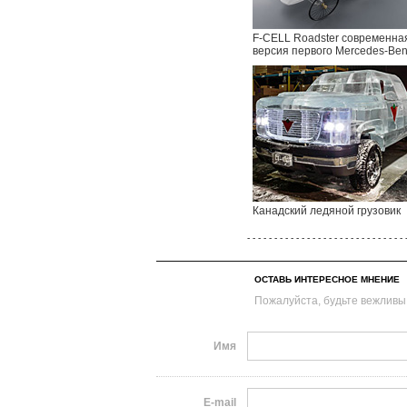
F-CELL Roadster современна
версия первого Mercedes-Be
Канадский ледяной грузовик
- - - - - - - - - - - - - - - - - - - - - - - - - - - - - 
ОСТАВЬ ИНТЕРЕСНОЕ МНЕНИЕ
Пожалуйста, будьте вежливы
Имя
E-mail