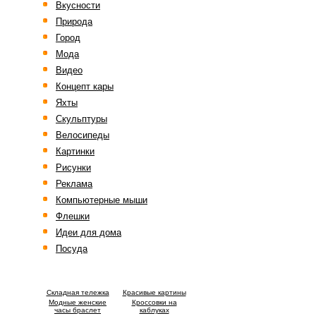
Вкусности
Природа
Город
Мода
Видео
Концепт кары
Яхты
Скульптуры
Велосипеды
Картинки
Рисунки
Реклама
Компьютерные мыши
Флешки
Идеи для дома
Посуда
Cкладная тележка
Красивые картины
Модные женские
Кроссовки на
часы браслет
каблуках