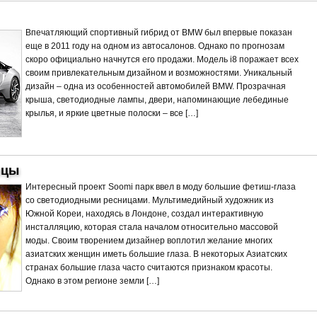
Впечатляющий спортивный гибрид от BMW был впервые показан
еще в 2011 году на одном из автосалонов. Однако по прогнозам
скоро официально начнутся его продажи. Модель i8 поражает всех
своим привлекательным дизайном и возможностями. Уникальный
дизайн – одна из особенностей автомобилей BMW. Прозрачная
крыша, светодиодные лампы, двери, напоминающие лебединые
крылья, и яркие цветные полоски – все […]
ицы
Интересный проект Soomi парк ввел в моду большие фетиш-глаза
со светодиодными ресницами. Мультимедийный художник из
Южной Кореи, находясь в Лондоне, создал интерактивную
инсталляцию, которая стала началом относительно массовой
моды. Своим творением дизайнер воплотил желание многих
азиатских женщин иметь большие глаза. В некоторых Азиатских
странах большие глаза часто считаются признаком красоты.
Однако в этом регионе земли […]