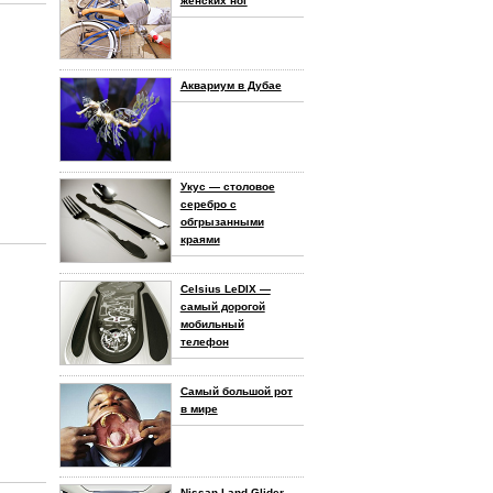
женских ног
Аквариум в Дубае
Укус — столовое
серебро с
обгрызанными
краями
Celsius LeDIX —
самый дорогой
мобильный
телефон
Самый большой рот
в мире
Nissan Land Glider