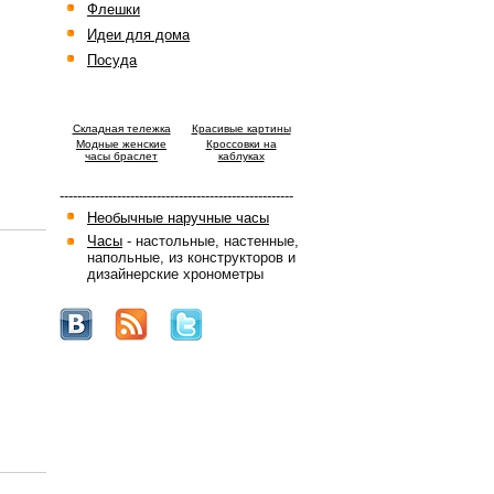
Флешки
Идеи для дома
Посуда
Cкладная тележка
Красивые картины
Модные женские
Кроссовки на
часы браслет
каблуках
-----------------------------------------------------
Необычные наручные часы
Часы
- настольные, настенные,
напольные, из конструкторов и
дизайнерские хронометры