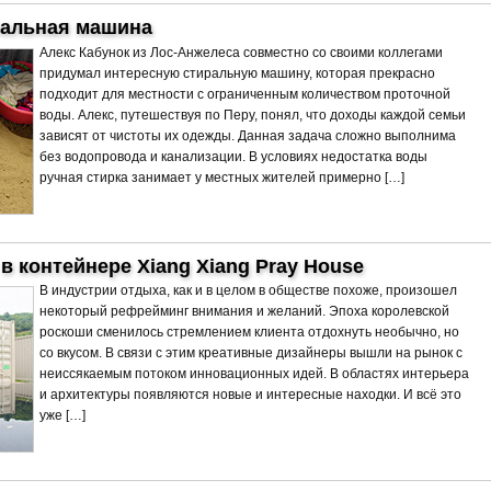
ральная машина
Алекс Кабунок из Лос-Анжелеса совместно со своими коллегами
придумал интересную стиральную машину, которая прекрасно
подходит для местности с ограниченным количеством проточной
воды. Алекс, путешествуя по Перу, понял, что доходы каждой семьи
зависят от чистоты их одежды. Данная задача сложно выполнима
без водопровода и канализации. В условиях недостатка воды
ручная стирка занимает у местных жителей примерно […]
 контейнере Xiang Xiang Pray House
В индустрии отдыха, как и в целом в обществе похоже, произошел
некоторый рефрейминг внимания и желаний. Эпоха королевской
роскоши сменилось стремлением клиента отдохнуть необычно, но
со вкусом. В связи с этим креативные дизайнеры вышли на рынок с
неиссякаемым потоком инновационных идей. В областях интерьера
и архитектуры появляются новые и интересные находки. И всё это
уже […]