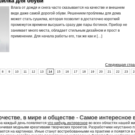
шилка для обуви
Влага от дождя и снега часто сказывается на качестве и внешнем
виде даже самой дорогой обуви. Решением проблемы для дома
может стать сушилка, которая позволит в достаточно короткий
промежуток времени высушить сразу две пары ботинок. Прибор не
занимает много места, обладает стильным дизайном и прост в
применении. Для начала работы его, так же как и […]
Следующая стра
8
9
10
11
12
13
14
15
16
17
18
19
20
21
22
23
2
рчестве, в мире и обществе - Самое интересное 
ра каждый день появляется
что нибудь интересное
во всех областях нашей ж
канчивая модными креативами творческих проектов. Разработчики неустанно 
аются на картинках. Иные станут востребованными на практике и появятся в 