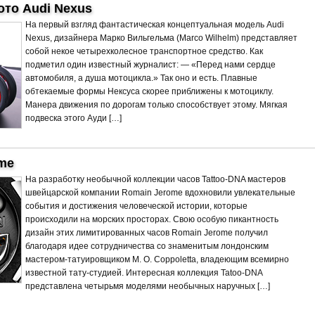
ото Audi Nexus
На первый взгляд фантастическая концептуальная модель Audi
Nexus, дизайнера Марко Вильгельма (Marco Wilhelm) представляет
собой некое четырехколесное транспортное средство. Как
подметил один известный журналист: — «Перед нами сердце
автомобиля, а душа мотоцикла.» Так оно и есть. Плавные
обтекаемые формы Нексуса скорее приближены к мотоциклу.
Манера движения по дорогам только способствует этому. Мягкая
подвеска этого Ауди […]
me
На разработку необычной коллекции часов Tattoo-DNA мастеров
швейцарской компании Romain Jerome вдохновили увлекательные
события и достижения человеческой истории, которые
происходили на морских просторах. Свою особую пикантность
дизайн этих лимитированных часов Romain Jerome получил
благодаря идее сотрудничества со знаменитым лондонским
мастером-татуировщиком М. О. Coppoletta, владеющим всемирно
известной тату-студией. Интересная коллекция Tatoo-DNA
представлена четырьмя моделями необычных наручных […]