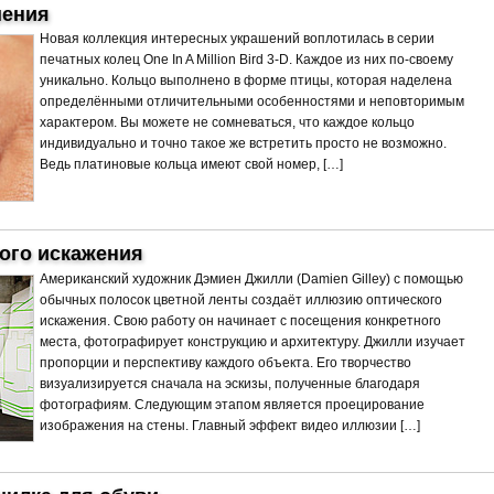
шения
Новая коллекция интересных украшений воплотилась в серии
печатных колец One In A Million Bird 3-D. Каждое из них по-своему
уникально. Кольцо выполнено в форме птицы, которая наделена
определёнными отличительными особенностями и неповторимым
характером. Вы можете не сомневаться, что каждое кольцо
индивидуально и точно такое же встретить просто не возможно.
Ведь платиновые кольца имеют свой номер, […]
ого искажения
Американский художник Дэмиен Джилли (Damien Gilley) с помощью
обычных полосок цветной ленты создаёт иллюзию оптического
искажения. Свою работу он начинает с посещения конкретного
места, фотографирует конструкцию и архитектуру. Джилли изучает
пропорции и перспективу каждого объекта. Его творчество
визуализируется сначала на эскизы, полученные благодаря
фотографиям. Следующим этапом является проецирование
изображения на стены. Главный эффект видео иллюзии […]