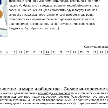
Творческие кулинары уже демонстрировали свое пирожное в виде
чашки. Но буквально из воздуха, во время кофебрейка появилась
совершенно необычная идея совместить еду и посуду. Попивая
эспрессо и закусывая вкусным печеньем, изобретатель решил
объединить их в одном необычном пирожном, превратив их в
единое целое. Так появилось на свет вкусное пирожное чашка.
Задумка до безобразия проста в […]
Следующая стра
13
14
15
16
17
18
19
20
21
22
23
24
25
26
27
28
рчестве, в мире и обществе - Самое интересное 
ра каждый день появляется
что нибудь интересное
во всех областях нашей ж
канчивая модными креативами творческих проектов. Разработчики неустанно 
аются на картинках. Иные станут востребованными на практике и появятся в 
по этому давайте вместе посмотрим на
интересные фотографии
изобретений