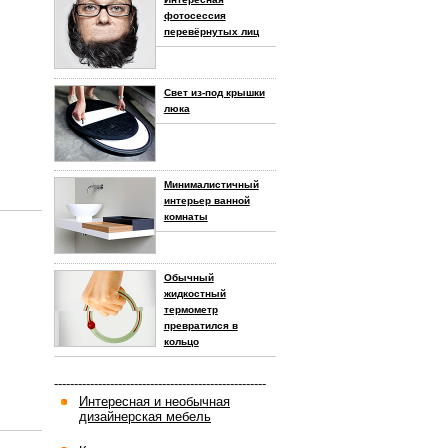
фотосессия
перевёрнутых лиц
Свет из-под крышки
люка
Минималистичный
интерьер ванной
комнаты
Обычный
жидкостный
термометр
превратился в
кольцо
-----------------------------------------------------
Интересная и необычная
дизайнерская мебель