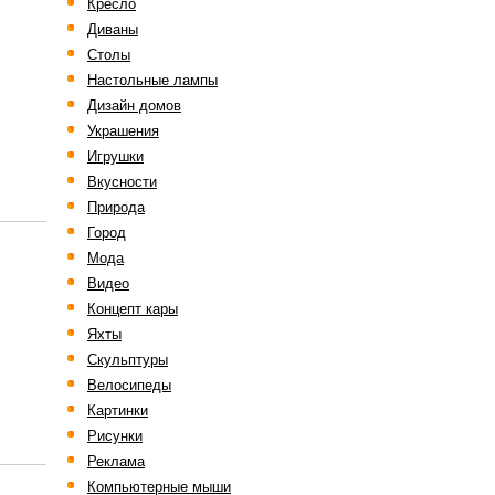
Кресло
Диваны
Столы
Настольные лампы
Дизайн домов
Украшения
Игрушки
Вкусности
Природа
Город
Мода
Видео
Концепт кары
Яхты
Скульптуры
Велосипеды
Картинки
Рисунки
Реклама
Компьютерные мыши