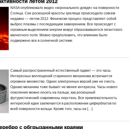
активности летом 2012
NASA опубликовало видео «коронального дождя» на поверхности
Солнца. Сие роскошной красоты зрелище происходило совсем
недавно — летом 2012. Физически процесс представляет собой
выброс плазмы с последующим завихрением. Все происходит с
огромным выделением энергии вокруг образовавшегося гигантского
магнитного поля. Можно предположить, что влиянию было
подвержено все в солнечной системе.
Самый распространенный естественный гаджет — это часы.
Интересных воплощений старинного механизма встречается
огромное множество. Одних электронных версий уже не счесть.
Однако механика тоже бывает не менее интересна. Часы нового
поколения можно носить на пальце, как роскошный
футуристический современны перстень. Вся привлекательность
интересной идеи заключается в расположении циферблатов по
всей поверхности кольца. Кроме того, часы на […]
серебро с обгрызанными краями