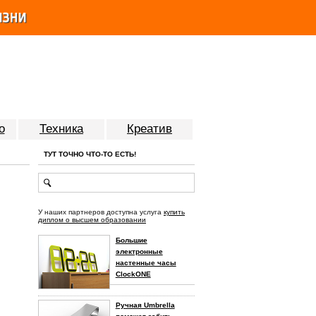
о
Техника
Креатив
ТУТ ТОЧНО ЧТО-ТО ЕСТЬ!
У наших партнеров доступна услуга
купить
диплом о высшем образовании
Большие
электронные
настенные часы
ClockONE
Ручная Umbrella