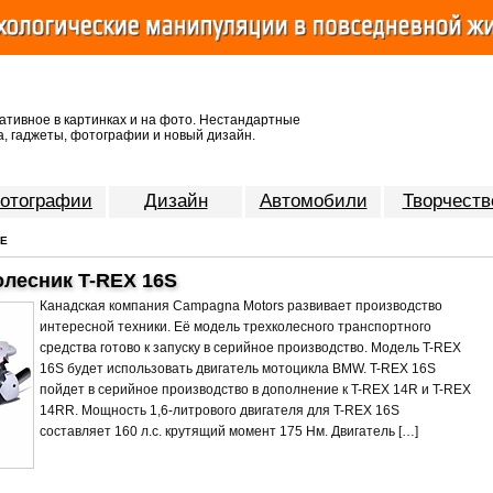
ативное в картинках и на фото. Нестандартные
, гаджеты, фотографии и новый дизайн.
отографии
Дизайн
Автомобили
Творчеств
ОЕ
лесник T-REX 16S
Канадская компания Campagna Motors развивает производство
интересной техники. Её модель трехколесного транспортного
средства готово к запуску в серийное производство. Модель T-REX
16S будет использовать двигатель мотоцикла BMW. T-REX 16S
пойдет в серийное производство в дополнение к T-REX 14R и T-REX
14RR. Мощность 1,6-литрового двигателя для T-REX 16S
составляет 160 л.с. крутящий момент 175 Нм. Двигатель […]