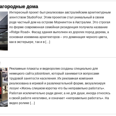
агородные дома
Интересный проект был реализован австралийским архитектурным
агентством StudioFour. Этим проектом стал уникальный в своем
роде частный дом на острове Морнингтон в Австралии. Это строгая
по форме современная семейная резиденция получила название
«Ridge Road». Фасад здания выполнен из дорогих пород дерева, а
основная изюминка архитекторов – это доминация черного цвета,
как в экстерьере, так и в […]
у
Рекламные плакаты и видеоролик созданы специально для
немецкого сайта jobsintown, который занимается вопросами
трудовой занятости населения. Их рекламная компания
реализована в игривой и развлекательной форме, визуализируя
лозунг «Жизнь слишком коротка что бы неправильно работать».
Работая исключительно ради денег, а не для души, иногда относясь
к своей работе негативно, и означает «неправильно работать». На
видео ролике […]