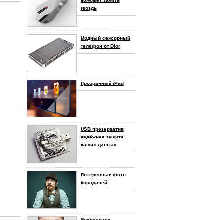
поможет забить
гвоздь
Модный сенсорный
телефон от Dior
Прозрачный iPad
USB презерватив
надёжная защита
ваших данных
Интересные фото
бородачей
Интересная