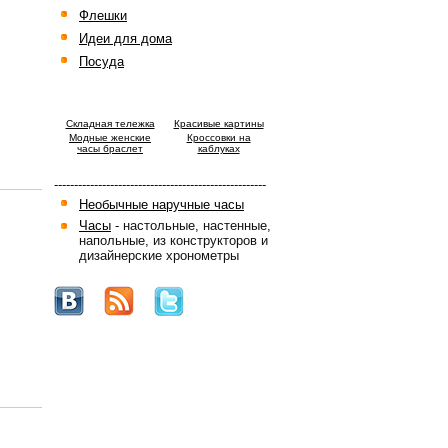
Флешки
Идеи для дома
Посуда
Cкладная тележка
Красивые картины
Модные женские
Кроссовки на
часы браслет
каблуках
-----------------------------------------------------
Необычные наручные часы
Часы
- настольные, настенные,
напольные, из конструкторов и
дизайнерские хронометры