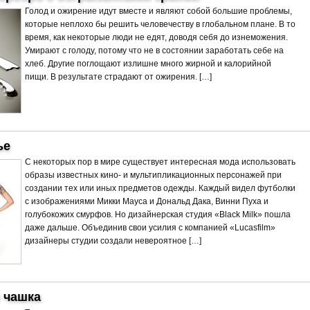
Голод и ожирение идут вместе и являют собой большие проблемы,
которые неплохо бы решить человечеству в глобальном плане. В то
время, как некоторые люди не едят, доводя себя до изнеможения.
Умирают с голоду, потому что не в состоянии заработать себе на
хлеб. Другие поглощают излишне много жирной и калорийной
пищи. В результате страдают от ожирения. […]
ье
С некоторых пор в мире существует интересная мода использовать
образы известных кино- и мультипликационных персонажей при
создании тех или иных предметов одежды. Каждый видел футболки
с изображениями Микки Мауса и Дональд Дака, Винни Пуха и
голубокожих смурфов. Но дизайнерская студия «Black Milk» пошла
даже дальше. Объединив свои усилия с компанией «Lucasfilm»
дизайнеры студии создали невероятное […]
 чашка