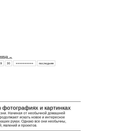
ница →
29
30
»»»»»»»»»»
последняя
в фотографиях и картинках
изни. Начиная от необычной домашней
продолжают искать новое и интересное
наших руках. Однако все они необычны,
, явлений и проектов.