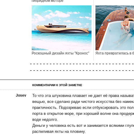
гибридном моторе
Роскошный дизайн яхты "Кронос"
Яхта превратилась в 
- - - - - - - - - - - - - - - - - - - - - - - - - - - - - - - -
- - - - - - - - - - - - - - - - - - - - - - - - - - - - - - - -
КОММЕНТАРИИ К ЭТОЙ ЗАМЕТКЕ
Josev
То что эта штуковина плавает не дает её права называ
вещью, все сделано ради чистого искусства без намек
практичность. Подозреваю если отбуксировать это пол
порта в открытое море, при хорошей волне она продер
воде недолго.
Деньги у человека есть вот и занимается всякими глу
распиливая яхты на пловину.