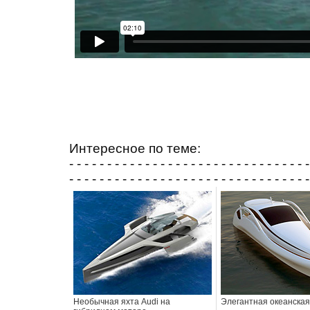
Интересное по теме:
- - - - - - - - - - - - - - - - - - - - - - - - - - - - - - - -
- - - - - - - - - - - - - - - - - - - - - - - - - - - - - - - -
Необычная яхта Audi на
Элегантная океанская