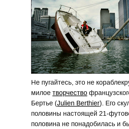
Не пугайтесь, это не кораблек
милое
творчество
французског
Бертье (
Julien Berthier
). Его ск
половины настоящей 21-футово
половина не понадобилась и бы