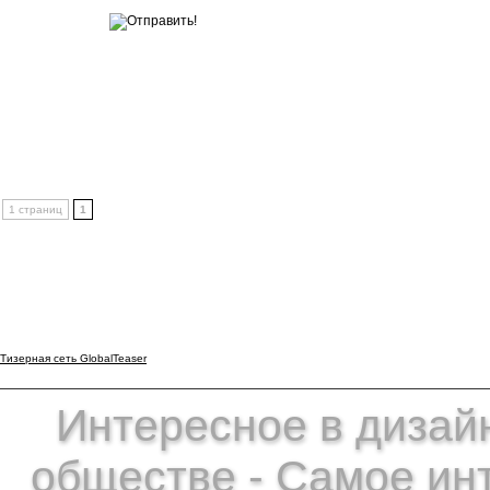
1 страниц
1
Тизерная сеть GlobalTeaser
Интересное в дизайн
обществе - Самое ин