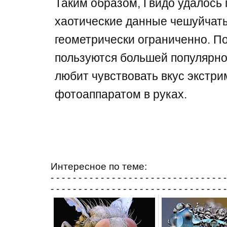
Таким образом, Гвидо удалось
хаотические данные чешуйчаты
геометрически ограниченно. П
пользуются большей популярнос
любит чувствовать вкус экстри
фотоаппаратом в руках.
Интересное по теме:
- - - - - - - - - - - - - - - - - - - - - - - - - - - - - - - -
- - - - - - - - - - - - - - - - - - - - - - - - - - - - - - - -