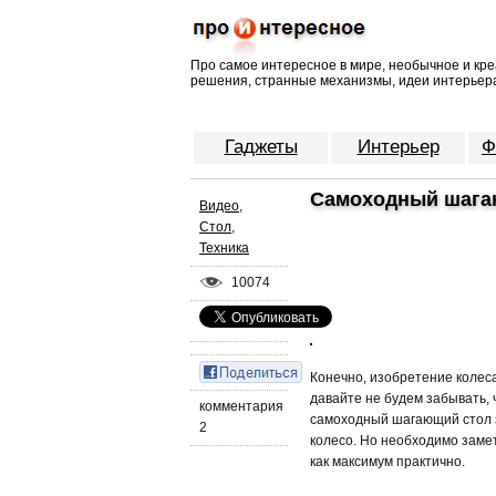
Про самое интересное в мире, необычное и кре
решения, странные механизмы, идеи интерьера
Гаджеты
Интерьер
Ф
Самоходный шага
Видео
,
Стол
,
Техника
10074
Конечно, изобретение колес
давайте не будем забывать,
комментария
самоходный шагающий стол з
2
колесо. Но необходимо замет
как максимум практично.