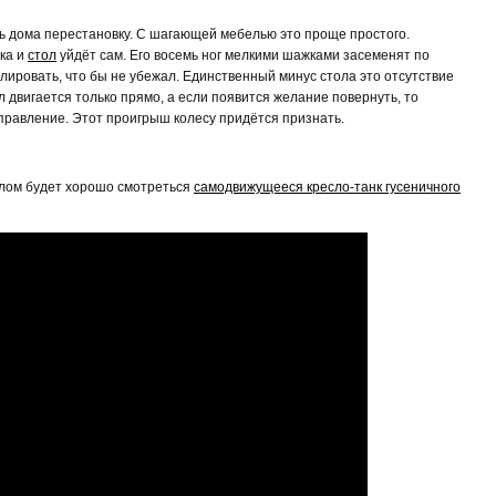
ь дома перестановку. С шагающей мебелью это проще простого.
ка и
стол
уйдёт сам. Его восемь ног мелкими шажками засеменят по
лировать, что бы не убежал. Единственный минус стола это отсутствие
 двигается только прямо, а если появится желание повернуть, то
правление. Этот проигрыш колесу придётся признать.
олом будет хорошо смотреться
самодвижущееся кресло-танк гусеничного