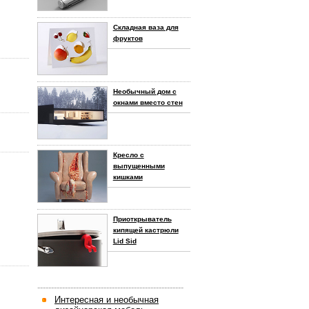
Складная ваза для
фруктов
Необычный дом с
окнами вместо стен
Кресло с
выпущенными
кишками
Приоткрыватель
кипящей кастрюли
Lid Sid
-----------------------------------------------------
Интересная и необычная