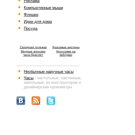
Реклама
Компьютерные мыши
Флешки
Идеи для дома
Посуда
Cкладная тележка
Красивые картины
Модные женские
Кроссовки на
часы браслет
каблуках
-----------------------------------------------------
Необычные наручные часы
Часы
- настольные, настенные,
напольные, из конструкторов и
дизайнерские хронометры