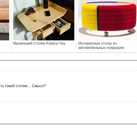
Маленький столик Алекса Чоу
Интересные столы из
автомобильных покрышек
- - - - - - - - - - - - - - - - - - - - - - - - - - - - - - - - - - - - - - - - - - - - - - - - - - - - - - - - - - - - - - - - - - - - - - - - - - - 
меть такой столик… Смысл?