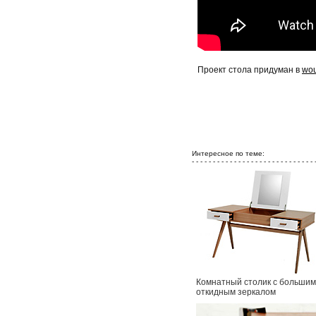
Проект стола придуман в
wou
Интересное по теме:
- - - - - - - - - - - - - - - - - - - - - - - - - - - - - 
Комнатный столик с большим
откидным зеркалом