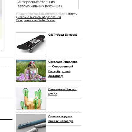
Интересные столы из
автомобильных покрышек
У наших партнеров доступна услуга
купить
диплом о высшем образовании
Тизерная сеть GlobalTeaser
Скейтборд Бумбокс
- - -
Светлана Ундалова
— Современный
Петербургский
фотограф
Светильник Кактус
Swine
Скрепка и ручка
вместе навсегда