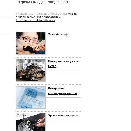
Деревянный динамик для Apple
У наших партнеров доступна услуга
купить
диплом о высшем образовании
Тизерная сеть GlobalTeaser
Усатый шарф
Мегатрон танк уже в
Китае
Интересное
воплощение мысли
Эргономичная кухня