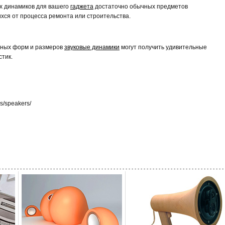
х динамиков для вашего
гаджета
достаточно обычных предметов
хся от процесса ремонта или строительства.
чных форм и размеров
звуковые динамики
могут получить удивительные
стик.
is/speakers/
- - - - - - - - - - - - - - - - - - - - - - - - - - - - - - - - - - - - - - - - - - - - - - - - - - - - - - - - - - - - - - - - - - - - - - - - - - - 