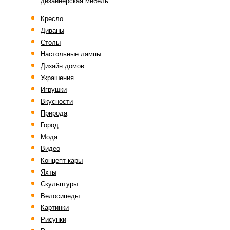
дизайнерская мебель
Кресло
Диваны
Столы
Настольные лампы
Дизайн домов
Украшения
Игрушки
Вкусности
Природа
Город
Мода
Видео
Концепт кары
Яхты
Скульптуры
Велосипеды
Картинки
Рисунки