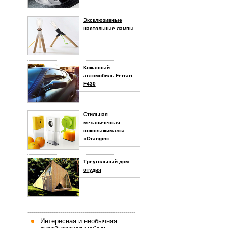
Эксклюзивные
настольные лампы
Кожанный
автомобиль Ferrari
F430
Стильная
механическая
соковыжималка
«Orangin»
Треугольный дом
студия
-----------------------------------------------------
Интересная и необычная