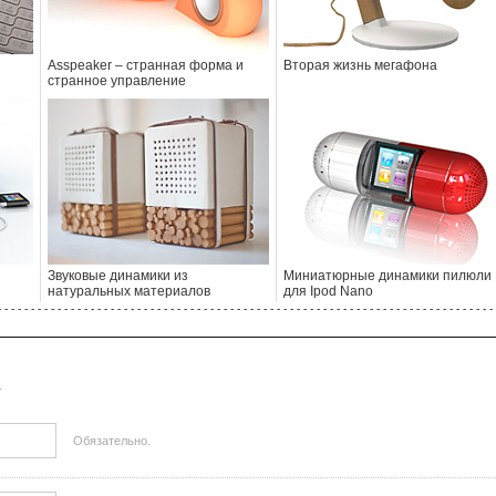
Asspeaker – странная форма и
Вторая жизнь мегафона
странное управление
Звуковые динамики из
Миниатюрные динамики пилюли
натуральных материалов
для Ipod Nano
- - - - - - - - - - - - - - - - - - - - - - - - - - - - - - - - - - - - - - - - - - - - - - - - - - - - - - - - - - - - - - - - - - - - - - - - - - - 
.
Обязательно.