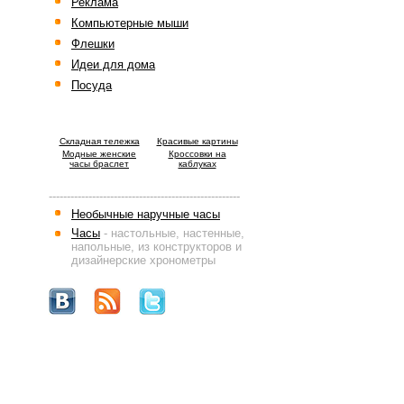
Реклама
Компьютерные мыши
Флешки
Идеи для дома
Посуда
Cкладная тележка
Красивые картины
Модные женские
Кроссовки на
часы браслет
каблуках
-----------------------------------------------------
Необычные наручные часы
Часы
- настольные, настенные,
напольные, из конструкторов и
дизайнерские хронометры