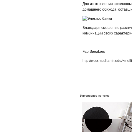
Для изготовления стеклянны
домашнего обихода, оставши
Благодаря смешению разли
комбинации своих характери
Fab Speakers
http://web.media.mit.edu/~mell
Интересное по теме:
- - - - - - - - - - - - - - - - - - - - - - - - - - - - - 