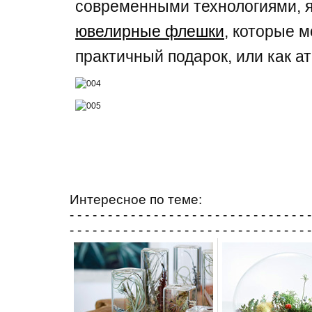
современными технологиями, я
ювелирные флешки
, которые 
практичный подарок, или как ат
Интересное по теме:
- - - - - - - - - - - - - - - - - - - - - - - - - - - - - - - -
- - - - - - - - - - - - - - - - - - - - - - - - - - - - - - - -