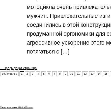
мотоцикла очень привлекатель
мужчин. Привлекательные изги
соединились в этой конструкци
продуманной эргономики для с
агрессивное ускорение этого 
потягаться с […]
← Предыдущая страница
107 страниц
1
2
3
4
5
6
7
8
9
10
11
12
13
14
15
Тизерная сеть GlobalTeaser