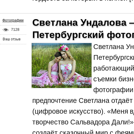
Светлана Ундалова
Фотографии
7128
Петербургский фото
Светлана У
Петербургск
работающий 
съемки бизн
фотографии.
предпочтение Светлана отдаёт ж
(цифровое искусство). «Меня 
творчество Сальвадора Дали!» 
создаёт сказочный мир с феями