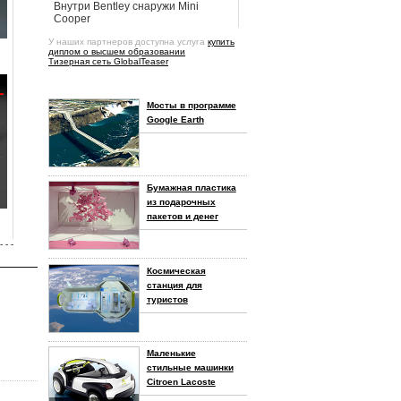
Внутри Bentley снаружи Mini
Cooper
У наших партнеров доступна услуга
купить
диплом о высшем образовании
Тизерная сеть GlobalTeaser
Мосты в программе
Google Earth
Бумажная пластика
из подарочных
пакетов и денег
- - -
Космическая
станция для
туристов
Маленькие
стильные машинки
Citroen Lacoste