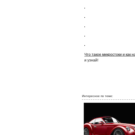
Что такое микростоки и как н
и узнай!
Интересное по теме:
- - - - - - - - - - - - - - - - - - - - - - - - - - - - - 