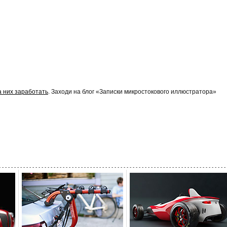
а них заработать
. Заходи на блог «Записки микростокового иллюстратора»
- - - - - - - - - - - - - - - - - - - - - - - - - - - - - - - - - - - - - - - - - - - - - - - - - - - - - - - - - - - - - - - - - - - - - - - - - - - 