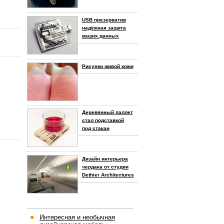
USB презерватив
надёжная защита
ваших данных
Рисунки живой кожи
Деревянный паллет
стал подставкой
под стакан
Дизайн интерьера
чердака от студии
Dethier Architectures
-----------------------------------------------------
Интересная и необычная