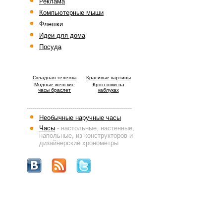
Реклама
Компьютерные мыши
Флешки
Идеи для дома
Посуда
Cкладная тележка
Красивые картины
Модные женские
Кроссовки на
часы браслет
каблуках
-----------------------------------------------------
Необычные наручные часы
Часы
- настольные, настенные,
напольные, из конструкторов и
дизайнерские хронометры