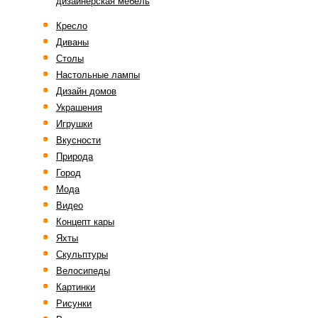
дизайнерская мебель
Кресло
Диваны
Столы
Настольные лампы
Дизайн домов
Украшения
Игрушки
Вкусности
Природа
Город
Мода
Видео
Концепт кары
Яхты
Скульптуры
Велосипеды
Картинки
Рисунки