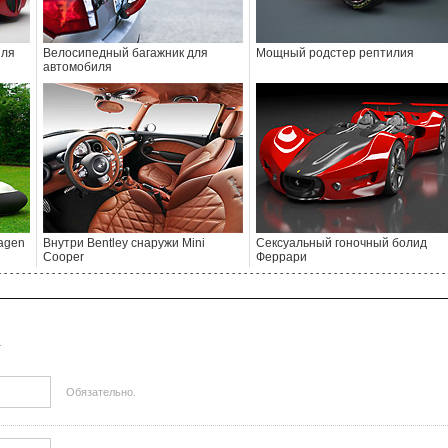
иля
Велосипедный багажник для
Мощный родстер рептилия
автомобиля
agen
Внутри Bentley снаружи Mini
Сексуальный гоночный болид
Cooper
Феррари
- - - - - - - - - - - - - - - - - - - - - - - - - - - - - - - - - - - - - - - - - - - - - - - - - - - - - - - - - - - - - - - - - - - - - - - - - - - 
.
Обязательно.