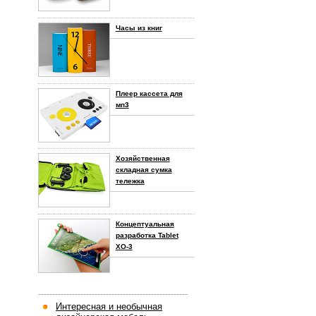
Часы из книг
Плеер кассета для
мп3
Хозяйственная
складная сумка
тележка
Концептуальная
разработка Tablet
XO-3
-----------------------------------------------------
Интересная и необычная