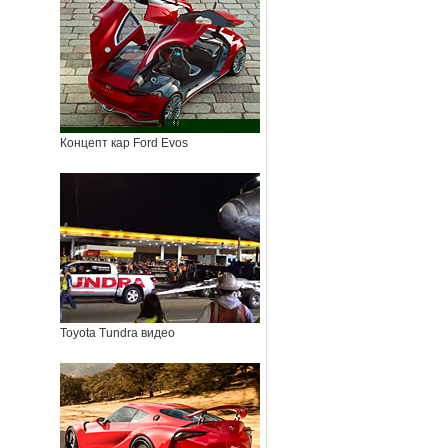
Концепт кар Ford Evos
Toyota Tundra видео