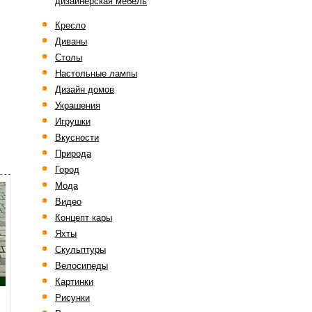
дизайнерская мебель
Кресло
Диваны
Столы
Настольные лампы
Дизайн домов
Украшения
Игрушки
Вкусности
Природа
Город
- - -
Мода
Видео
Концепт кары
Яхты
Скульптуры
Велосипеды
Картинки
Рисунки