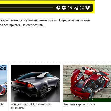
верей выглядят буквально невесомыми. А пресловутая панель
ла все привычные стереотипы.
- - - - - - - - - - - - - - - - - - - - - - - - - - - - - - - - - - - - - - - - - - - - - - - - - - - - - - - - - - - - - - - - - - - - - - - - - - - 
ota
Концепт кар SAAB Phoenix с
Концепт кар Ford Evos
крыльями