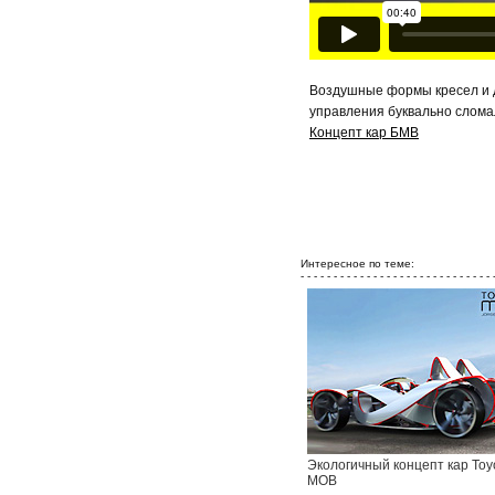
Воздушные формы кресел и д
управления буквально слома
Концепт кар БМВ
Интересное по теме:
- - - - - - - - - - - - - - - - - - - - - - - - - - - - - 
Экологичный концепт кар Toy
MOB