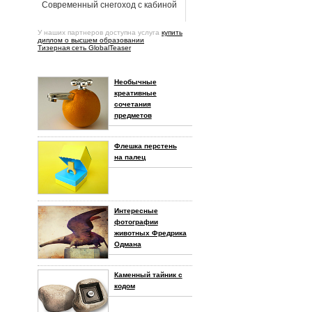
Cовременный снегоход с кабиной
У наших партнеров доступна услуга
купить
диплом о высшем образовании
Тизерная сеть GlobalTeaser
Необычные
креативные
сочетания
предметов
Флешка перстень
на палец
Интересные
фотографии
животных Фредрика
Одмана
Каменный тайник с
кодом