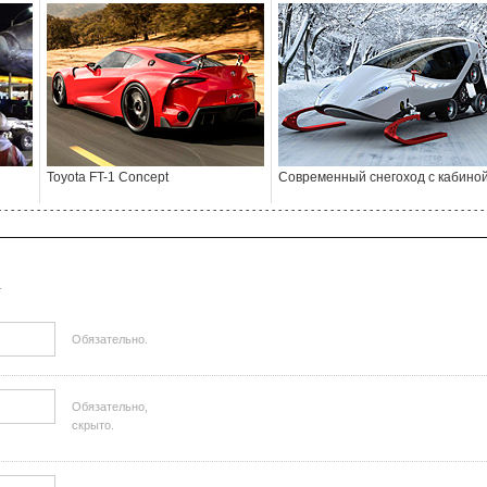
Toyota FT-1 Concept
Cовременный снегоход с кабино
- - - - - - - - - - - - - - - - - - - - - - - - - - - - - - - - - - - - - - - - - - - - - - - - - - - - - - - - - - - - - - - - - - - - - - - - - - - 
.
Обязательно.
Обязательно,
скрыто.