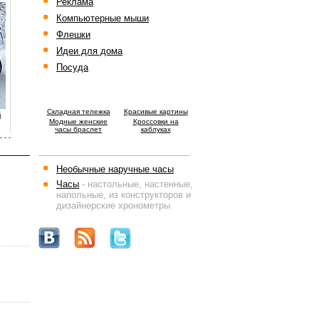
Реклама
Компьютерные мыши
Флешки
Идеи для дома
Посуда
Cкладная тележка
Красивые картины
й
Модные женские
Кроссовки на
часы браслет
каблуках
- - -
-----------------------------------------------------
Необычные наручные часы
Часы
- настольные, настенные,
напольные, из конструкторов и
дизайнерские хронометры