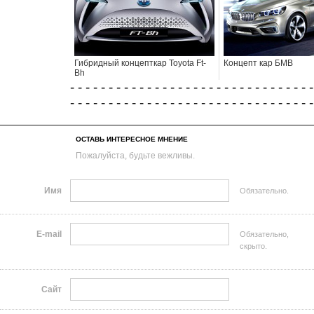
Гибридный концепткар Toyota Ft-
Концепт кар БМВ
Bh
- - - - - - - - - - - - - - - - - - - - - - - - - - - - - - - -
- - - - - - - - - - - - - - - - - - - - - - - - - - - - - - - -
ОСТАВЬ ИНТЕРЕСНОЕ МНЕНИЕ
Пожалуйста, будьте вежливы.
Имя
Обязательно.
E-mail
Обязательно,
скрыто.
Сайт