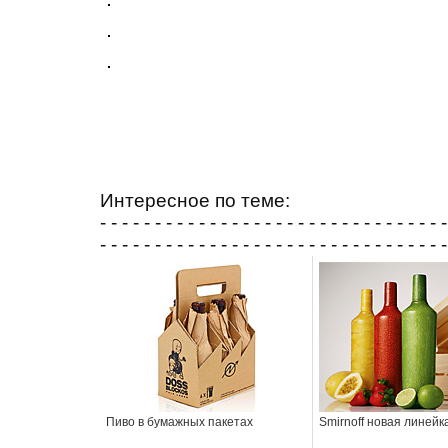
Интересное по теме:
- - - - - - - - - - - - - - - - - - - - - - - - - - - - - - - -
- - - - - - - - - - - - - - - - - - - - - - - - - - - - - - - -
Пиво в бумажных пакетах
Smirnoff новая линейк