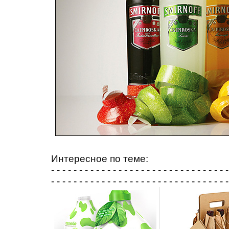
Интересное по теме:
- - - - - - - - - - - - - - - - - - - - - - - - - - - - - - - -
- - - - - - - - - - - - - - - - - - - - - - - - - - - - - - - -