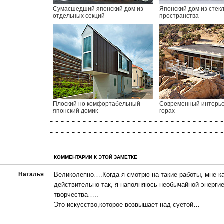
Сумасшедший японский дом из
Японский дом из стек
отдельных секций
пространства
Плоский но комфортабельный
Современный интерье
японский домик
горах
- - - - - - - - - - - - - - - - - - - - - - - - - - - - - - - -
- - - - - - - - - - - - - - - - - - - - - - - - - - - - - - - -
КОММЕНТАРИИ К ЭТОЙ ЗАМЕТКЕ
Наталья
Великолепно….Когда я смотрю на такие работы, мне ка
действительно так, я наполняюсь необычайной энерги
творчества…..
Это искусство,которое возвышает над суетой…