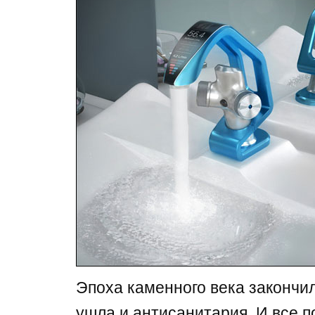
Эпоха каменного века закончил
ушла и антисанитария. И все п