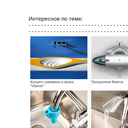
Интересное по теме:
- - - - - - - - - - - - - - - - - - - - - - - - - - - - - - - -
- - - - - - - - - - - - - - - - - - - - - - - - - - - - - - - -
Концепт раковины и крана
Прозрачная Balena
"Vitamin"