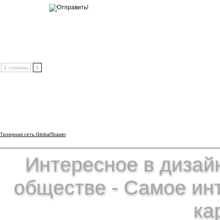
1 страниц
1
Тизерная сеть GlobalTeaser
Интересное в дизайн
обществе - Самое ин
ка