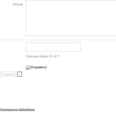
Отзыв
Сколько будет 2 + 6 ?
1 страниц
1
Тизерная сеть GlobalTeaser