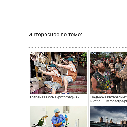
Интересное по теме:
- - - - - - - - - - - - - - - - - - - - - - - - - - - - - - - -
- - - - - - - - - - - - - - - - - - - - - - - - - - - - - - - -
Головная боль в фотографиях
Подборка интересных
и странных фотограф