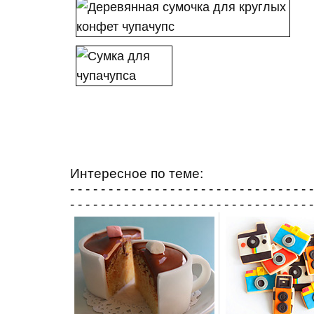
Интересное по теме:
- - - - - - - - - - - - - - - - - - - - - - - - - - - - - - - -
- - - - - - - - - - - - - - - - - - - - - - - - - - - - - - - -