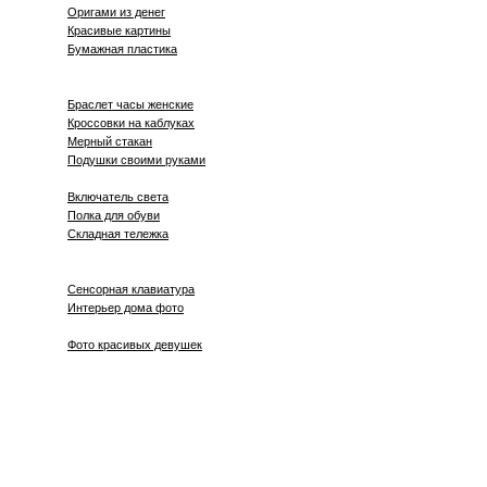
Оригами из денег
Красивые картины
Бумажная пластика
Браслет часы женские
Кроссовки на каблуках
Мерный стакан
Подушки своими руками
Включатель света
Полка для обуви
Cкладная тележка
Сенсорная клавиатура
Интерьер дома фото
Фото красивых девушек