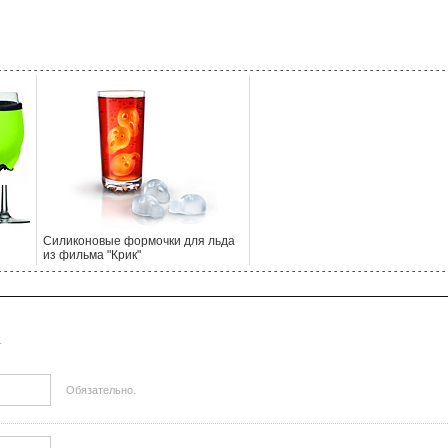
- - - - - - - - - - - - - - - - - - - - - - - - - - - - - - - - - - - - - - - - - - - - - - - - - - - - - - - - - - - - - - - - - - - - - - - - - - - 
Силиконовые формочки для льда
из фильма "Крик"
- - - - - - - - - - - - - - - - - - - - - - - - - - - - - - - - - - - - - - - - - - - - - - - - - - - - - - - - - - - - - - - - - - - - - - - - - - - 
.
Обязательно.