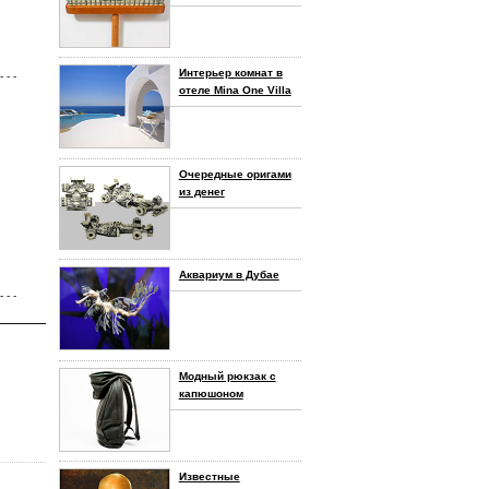
Интерьер комнат в
- - -
отеле Mina One Villa
Очередные оригами
из денег
Аквариум в Дубае
- - -
Модный рюкзак с
капюшоном
Известные