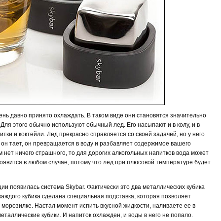
ень давно принято охлаждать. В таком виде они становятся значительно
Для этого обычно используют обычный лед. Его насыпают и в колу, и в
питки и коктейли. Лед прекрасно справляется со своей задачей, но у него
 он тает, он превращается в воду и разбавляет содержимое вашего
ом нет ничего страшного, то для дорогих алкогольных напитков вода может
 появится в любом случае, потому что лед при плюсовой температуре будет
ии появилась система Skybar. Фактически это два металлических кубика
каждого кубика сделана специальная подставка, которая позволяет
 морозилке. Настал момент испить вкусной жидкости, наливаете ее в
еталлические кубики. И напиток охлажден, и воды в него не попало.