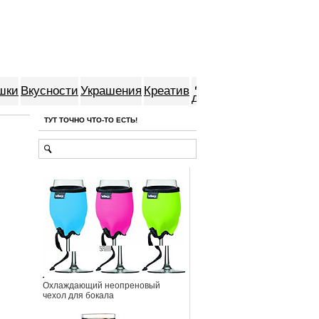
Для
шки
Вкусности
Украшения
Креатив
дома
ТУТ ТОЧНО ЧТО-ТО ЕСТЬ!
Охлаждающий неопреновый
чехол для бокала