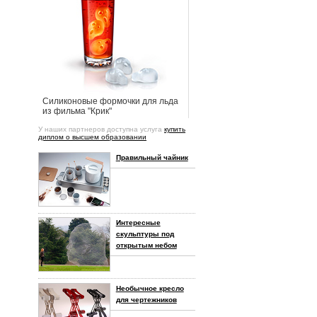
Силиконовые формочки для льда
из фильма "Крик"
У наших партнеров доступна услуга
купить
диплом о высшем образовании
Правильный чайник
Интересные
скульптуры под
открытым небом
Необычное кресло
для чертежников