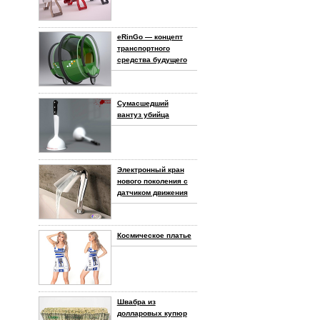
eRinGo — концепт
транспортного
средства будущего
Сумасшедший
вантуз убийца
Электронный кран
нового поколения с
датчиком движения
Космическое платье
Швабра из
долларовых купюр