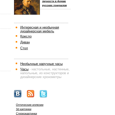
личности в форме
русских генералов
-----------------------------------------------------
Интересная и необычная
дизайнерская мебель
Кресло
Диван
Стол
-----------------------------------------------------
Необычные наручные часы
Часы
- настольные, настенные,
напольные, из конструкторов и
дизайнерские хронометры
Оптические иллюзии
3d картинки
Стереокартинки