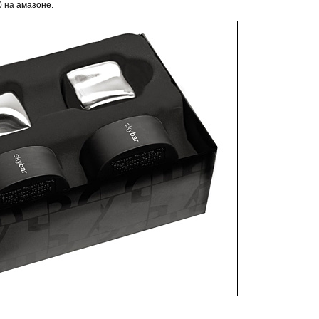
0 на
амазоне
.